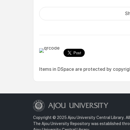
Sh
Items in DSpace are protected by copyright
Copyright © 2025 Ajou University Central Library. Al
The Ajou University Repository was established throu
Ajou University Central Library