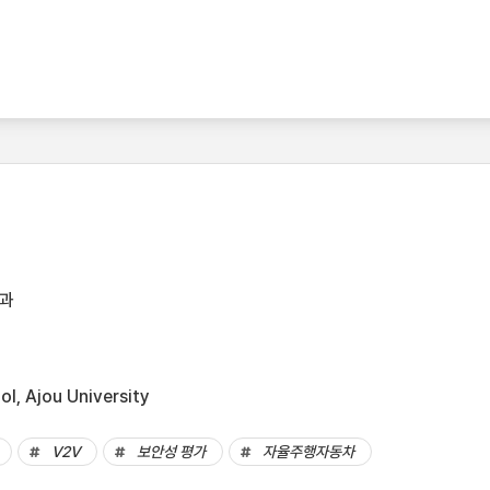
과
l, Ajou University
V2V
보안성 평가
자율주행자동차