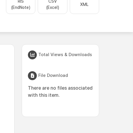
RIS
CSV
XML
(EndNote)
(Excel)
Total Views & Downloads
File Download
There are no files associated
with this item.