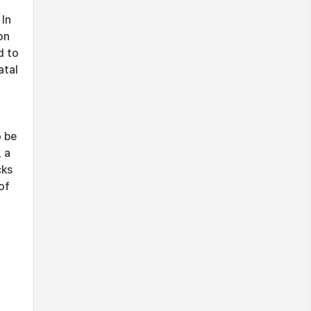
 In
on
d to
atal
o be
 a
cks
of