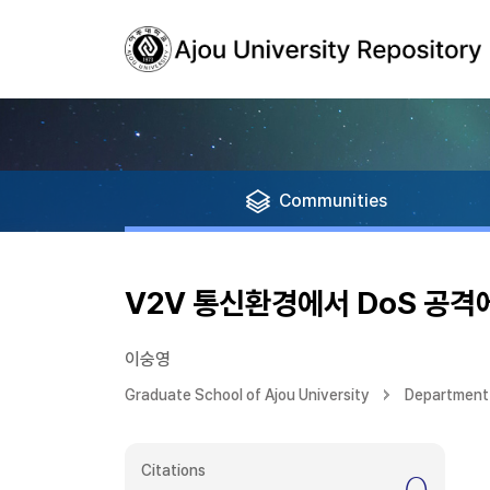
Communities
V2V 통신환경에서 DoS 공격에
이숭영
Graduate School of Ajou University
Department 
Citations