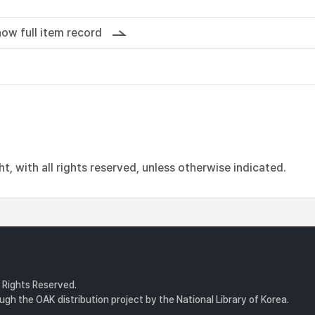
ow full item record
, with all rights reserved, unless otherwise indicated.
l Rights Reserved.
gh the OAK distribution project by the National Library of Korea.