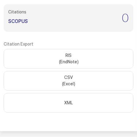
Citations
0
SCOPUS
Citation Export
RIS
(EndNote)
CSV
(Excel)
XML