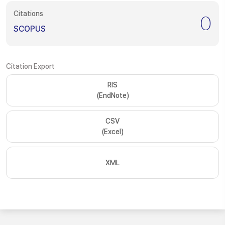
Citations
0
SCOPUS
Citation Export
RIS
(EndNote)
CSV
(Excel)
XML