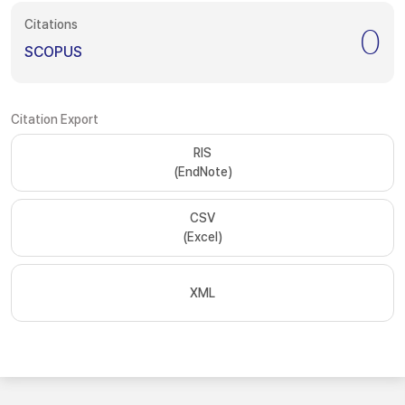
Citations
0
SCOPUS
Citation Export
RIS
(EndNote)
CSV
(Excel)
XML