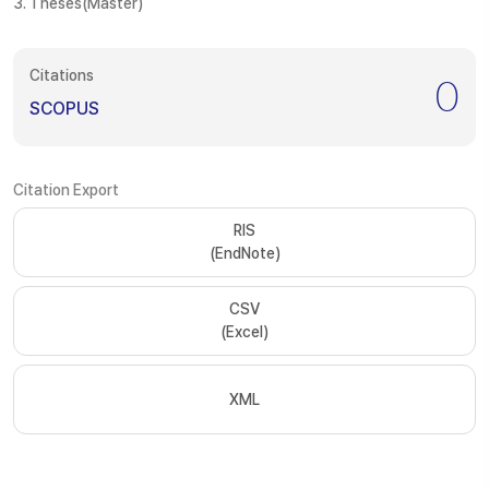
3. Theses(Master)
Citations
0
SCOPUS
Citation Export
RIS
(EndNote)
CSV
(Excel)
XML