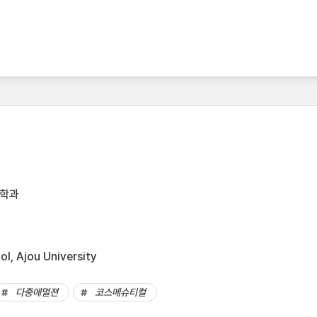
공학과
l, Ajou University
다중에멀젼
코스메슈티컬