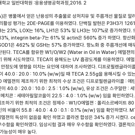
학교 일반대학원 :응용생명공학과정,2016. 2
A)은 병풀에서 얻은 난용성의 추출물로 상처치유 및 주름개선 물질로 알
생리활성 평가는 2DE-PAGE를 이용하였다. 단백질 발현은 P3H3가 1261
3는 23%, LOX는 16%, LH1은 53% 및 LH3는 107%로 증가하였다.
 213%, integrin beta-7는 61% 및 actin은 560% 증가 하였다. 항산
 SOD1은 462% 및 GSH는 57% 증가하였다. 항노화 중 주름개선에 매
. TECA를 함유한 W1/O/W2 (Water in Oil in Water) 에멀젼의
기 위해 시도하였다. TECA의 용해도는 UV 흡광도계를 이용하였다. 에
2)의 안정도에 영향을 미치는 요인에 대하여 조사하였다. 디프로필렌글라이콜
40.0 : 20.0 : 10.0% (w/w)일 때 TECA 2.55g을 용해시킬 수 있
O 에멀젼의 제조하기 위한 최적의 수상 조건은 디프로필렌글라이콜 : 에탄
 40.0 : 20.0 : 10.0 : 2.5 : 1.0% (w/w), 유상 조건은 스쿠알란 : 
치콘 : 세테아릴알코올이 22.5 : 4.0 : 1.0% (w/w) 임을 확인하였다.
제조하기 위한 최적의 조건은 정제수 : W1/O에멀젼 : 폴리소르베이트 80 
율이 55.8 : 40.0 : 4.0 : 0.1 : 0.1% (w/w) 임을 확인하였다. 
에멀젼의 독성이 없음을 확인 하였고 콜라겐 합성은 34% 증가 시켰다. ce
가 우수함을 확인하였다. 임상시험 결과 매우 우수함을 확인하였다. 결론적
가능성이 매우 높다.