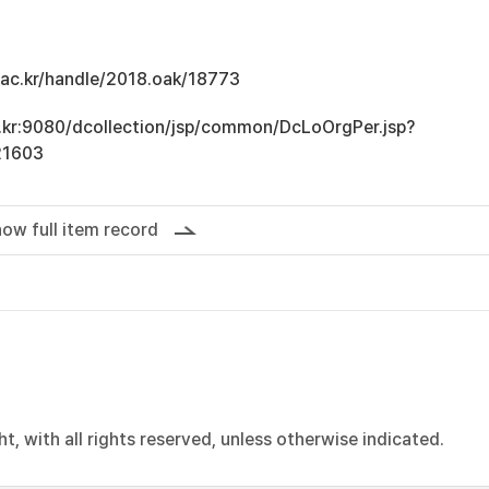
u.ac.kr/handle/2018.oak/18773
ac.kr:9080/dcollection/jsp/common/DcLoOrgPer.jsp?
21603
ow full item record
, with all rights reserved, unless otherwise indicated.