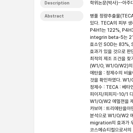
학위논문(박사)--아주대
Description
병풀 정량추출물(TEC
Abstract
있다. TECA의 피부 
P4H1는 122%, P4H
integrin beta-5는
효소인 SOD는 83%,
효과가 있을 것으로 판단된다
최적의 제조 조건을 찾
(W1/O, W1/O/W
에탄올 : 정제수의 비율이 
것을 확인하였다. W1/
정제수 : TECA : 베타인이
피이지/피피지-10/1 디메
W1/O/W2 에멀젼을 
카보머 : 트리에탄올아민의 비
분석으로 W1/O/W2 
migration의 효과
코스메슈티컬으로서의 