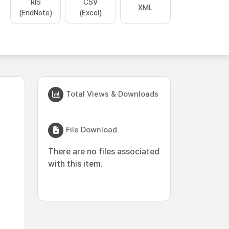
RIS
CSV
XML
(EndNote)
(Excel)
Total Views & Downloads
File Download
There are no files associated
with this item.