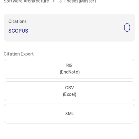
Software Architecture
3. Theses(Master)
Citations
0
SCOPUS
Citation Export
RIS
(EndNote)
CSV
(Excel)
XML