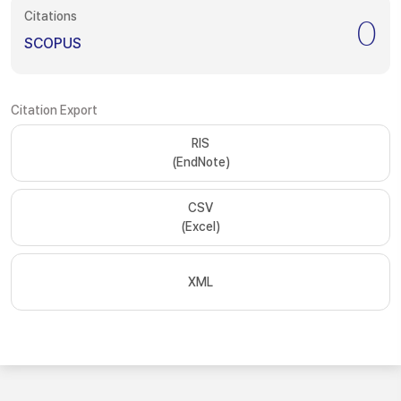
Citations
0
SCOPUS
Citation Export
RIS
(EndNote)
CSV
(Excel)
XML