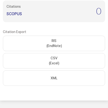
Citations
0
SCOPUS
Citation Export
RIS
(EndNote)
CSV
(Excel)
XML