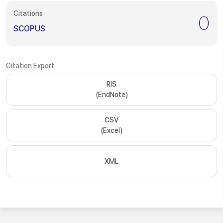
Citations
0
SCOPUS
Citation Export
RIS
(EndNote)
CSV
(Excel)
XML