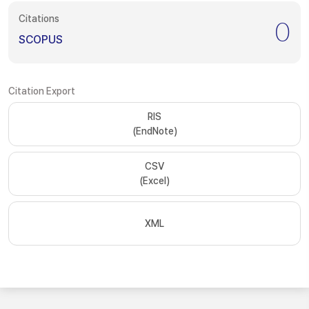
Citations
0
SCOPUS
Citation Export
RIS
(EndNote)
CSV
(Excel)
XML