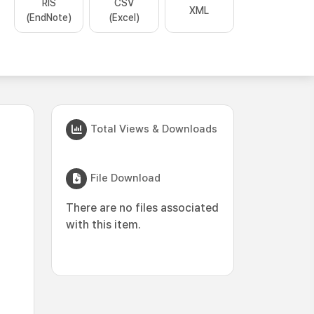
RIS
CSV
XML
(EndNote)
(Excel)
Total Views & Downloads
File Download
There are no files associated
with this item.