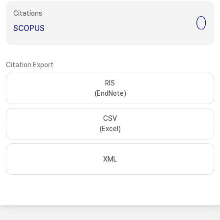
Citations
0
SCOPUS
Citation Export
RIS
(EndNote)
CSV
(Excel)
XML