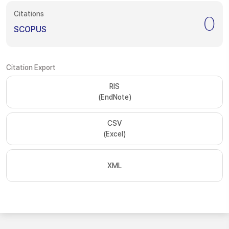
Citations
0
SCOPUS
Citation Export
RIS
(EndNote)
CSV
(Excel)
XML