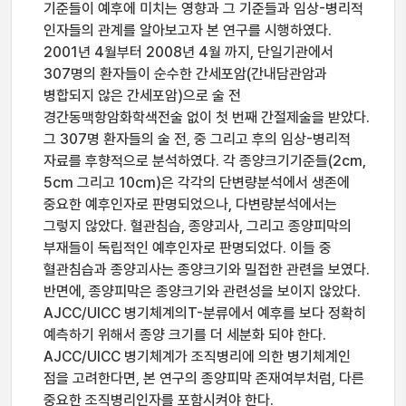
기준들이 예후에 미치는 영향과 그 기준들과 임상-병리적
인자들의 관계를 알아보고자 본 연구를 시행하였다.
2001년 4월부터 2008년 4월 까지, 단일기관에서
307명의 환자들이 순수한 간세포암(간내담관암과
병합되지 않은 간세포암)으로 술 전
경간동맥항암화학색전술 없이 첫 번째 간절제술을 받았다.
그 307명 환자들의 술 전, 중 그리고 후의 임상-병리적
자료를 후향적으로 분석하였다. 각 종양크기기준들(2cm,
5cm 그리고 10cm)은 각각의 단변량분석에서 생존에
중요한 예후인자로 판명되었으나, 다변량분석에서는
그렇지 않았다. 혈관침습, 종양괴사, 그리고 종양피막의
부재들이 독립적인 예후인자로 판명되었다. 이들 중
혈관침습과 종양괴사는 종양크기와 밀접한 관련을 보였다.
반면에, 종양피막은 종양크기와 관련성을 보이지 않았다.
AJCC/UICC 병기체계의T-분류에서 예후를 보다 정확히
예측하기 위해서 종양 크기를 더 세분화 되야 한다.
AJCC/UICC 병기체계가 조직병리에 의한 병기체계인
점을 고려한다면, 본 연구의 종양피막 존재여부처럼, 다른
중요한 조직병리인자를 포함시켜야 한다.