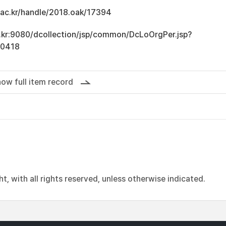
u.ac.kr/handle/2018.oak/17394
ac.kr:9080/dcollection/jsp/common/DcLoOrgPer.jsp?
10418
ow full item record
, with all rights reserved, unless otherwise indicated.