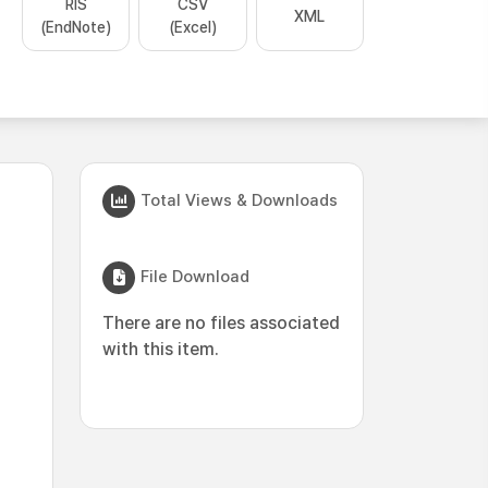
RIS
CSV
XML
(EndNote)
(Excel)
Total Views & Downloads
File Download
There are no files associated
with this item.