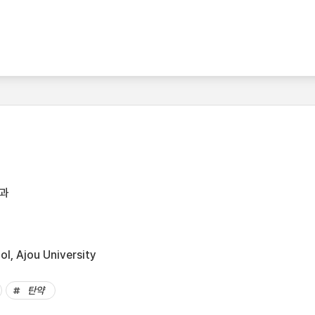
과
l, Ajou University
탄약