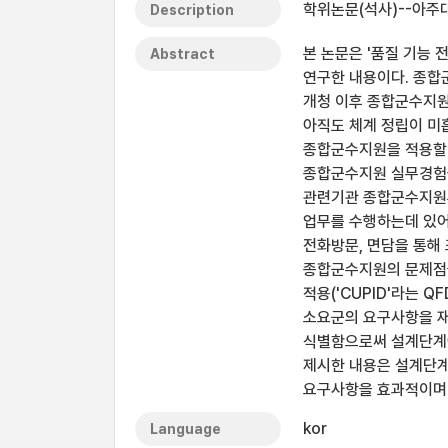
학위논문(석사)--아주대
Description
본 논문은 '품질 기능 
Abstract
연구한 내용이다. 종합
개청 이후 종합군수지원
아직도 체계 정립이 미
종합군수지원을 적용할 
종합군수지원 실무경험을
관련기관 종합군수지원부
업무를 수행하는데 있어
전화방문, 면담을 통해 
종합군수지원의 문제점을
적용('CUPID'라는 
소요군의 요구사항을 재
식별함으로써 설계단계
제시한 내용은 설계단
요구사항을 효과적이며 
kor
Language