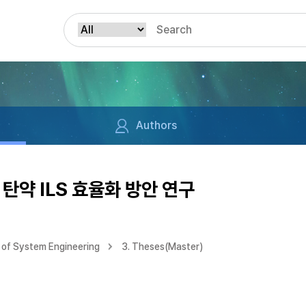
Authors
탄약 ILS 효율화 방안 연구
of System Engineering
3. Theses(Master)