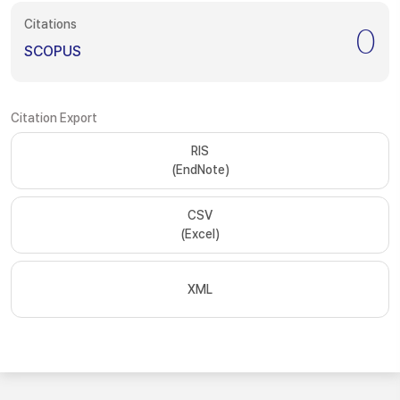
Citations
0
SCOPUS
Citation Export
RIS
(EndNote)
CSV
(Excel)
XML