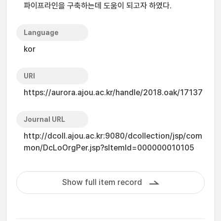
파이프라인을 구축하는데 도움이 되고자 하였다.
Language
kor
URI
https://aurora.ajou.ac.kr/handle/2018.oak/17137
Journal URL
http://dcoll.ajou.ac.kr:9080/dcollection/jsp/com
mon/DcLoOrgPer.jsp?sItemId=000000010105
Show full item record