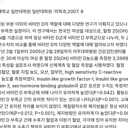
학교 일반대학원 일반대학원 :의학과,2007. 8
된 부분 이외의 비타민 D의 역할에 대해 다양한 연구가 이뤄지고 있으나
부족한 실정이다. 이 연구에서는 한국인 여성을 대상으로, 혈청 25(OH)
ml를 기준으로 하여 정상 비타민 D군과 비타민 D 부족군으로 나누어, 두 
몬수치의 비교를 통해 비타민 D의 다양한 역할에 대해 알아보고자 하였다
7년 3월 1일부터 2005년 2월 28일까지 아주대학병원 건강검진센터를
 30세 이상의 여성 중 혈청 25(OH) 비타민 D농도를 측정한 3,399
 특성을 설문조사 하였으며 신체계측 및 혈압 측정을 시행하였다. 혈청
혈당, 혈중 지질 농도, 요산, 알부민, high sensitivity C-reactive
도를 측정하였다. Insulin like growth factor-I, Insulin like gro
otein 3, sex hormone binding globulin과 같은 호르몬 수치도 측정
서 비타민 D 부족군에 비해 나이가 유의하게 높았다(P=0.042). 활동
민 D 부족군 간의 유의한 차이가 있는 것으로 나타났다(P=0.001). 교
 군 간 유의한 차이를 보이지 않았다. 체질량지수와 체지방율은 정상 비타
으며(P=0.012, P=0.001), 제지방량은 유의하게 더 높았다(P=0.00
민 D 부족군 간에 수축기 혈압과 이완기 혈압, 각각에 있어 유의한 차이
 보정한 후 수축기 혈압은 비타민 D 부족군에서 유의하게 더 낮았다