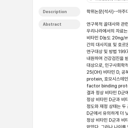
학위논문(석사)--아주대
Description
연구목적 골대사와 관련
Abstract
우리나라에서의 자료는 
비타민 D농도 20ng/
간의 대사지표 및 호르
연구대상 및 방법 199
내원하여 건강검진을 받은
대상으로, 인구사회학적
25(OH) 비타민 D, 공복
protein, 호모시스테인 농
factor binding pr
결과 정상 비타민 D군에
정상 비타민 D군과 비타
정도와 재정 상태는 두
D군에서 유의하게 더 낮았
정상 비타민 D군과 비타
없었다. 그러나 나이를