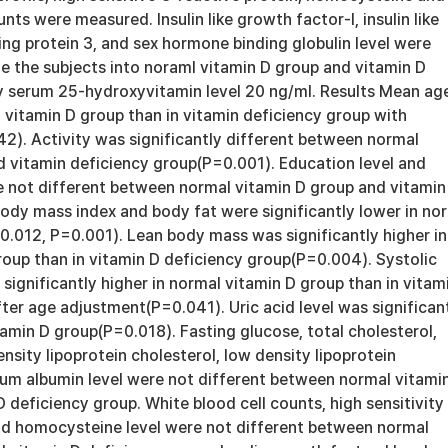
nts were measured. Insulin like growth factor-I, insulin like
ng protein 3, and sex hormone binding globulin level were
e the subjects into noraml vitamin D group and vitamin D
y serum 25-hydroxyvitamin level 20 ng/ml. Results Mean ag
 vitamin D group than in vitamin deficiency group with
2). Activity was significantly different between normal
d vitamin deficiency group(P=0.001). Education level and
re not different between normal vitamin D group and vitamin
Body mass index and body fat were significantly lower in no
0.012, P=0.001). Lean body mass was significantly higher in
roup than in vitamin D deficiency group(P=0.004). Systolic
significantly higher in normal vitamin D group than in vitam
ter age adjustment(P=0.041). Uric acid level was significan
tamin D group(P=0.018). Fasting glucose, total cholesterol,
ensity lipoprotein cholesterol, low density lipoprotein
rum albumin level were not different between normal vitami
 deficiency group. White blood cell counts, high sensitivity
and homocysteine level were not different between normal