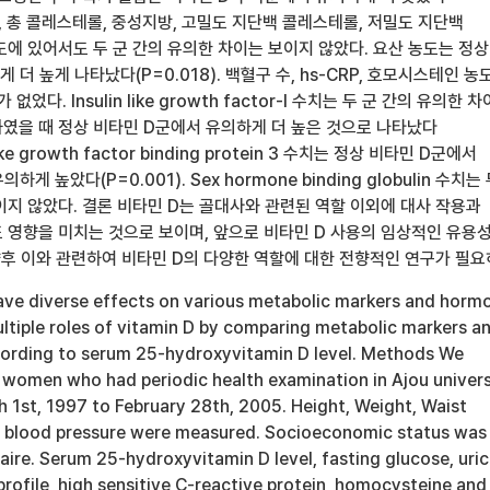
혈당, 총 콜레스테롤, 중성지방, 고밀도 지단백 콜레스테롤, 저밀도 지단백
도에 있어서도 두 군 간의 유의한 차이는 보이지 않았다. 요산 농도는 정상
더 높게 나타났다(P=0.018). 백혈구 수, hs-CRP, 호모시스테인 농
없었다. Insulin like growth factor-I 수치는 두 군 간의 유의한 
였을 때 정상 비타민 D군에서 유의하게 더 높은 것으로 나타났다
n like growth factor binding protein 3 수치는 정상 비타민 D군에서
게 높았다(P=0.001). Sex hormone binding globulin 수치는
이지 않았다. 결론 비타민 D는 골대사와 관련된 역할 이외에 대사 작용과
 영향을 미치는 것으로 보이며, 앞으로 비타민 D 사용의 임상적인 유용
향후 이와 관련하여 비타민 D의 다양한 역할에 대한 전향적인 연구가 필요
ave diverse effects on various metabolic markers and horm
ltiple roles of vitamin D by comparing metabolic markers a
ording to serum 25-hydroxyvitamin D level. Methods We
 women who had periodic health examination in Ajou univers
 1st, 1997 to February 28th, 2005. Height, Weight, Waist
d blood pressure were measured. Socioeconomic status was
ire. Serum 25-hydroxyvitamin D level, fasting glucose, uric
d profile, high sensitive C-reactive protein, homocysteine and