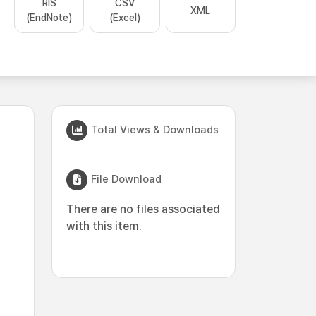
RIS
CSV
XML
(EndNote)
(Excel)
Total Views & Downloads
File Download
There are no files associated
with this item.