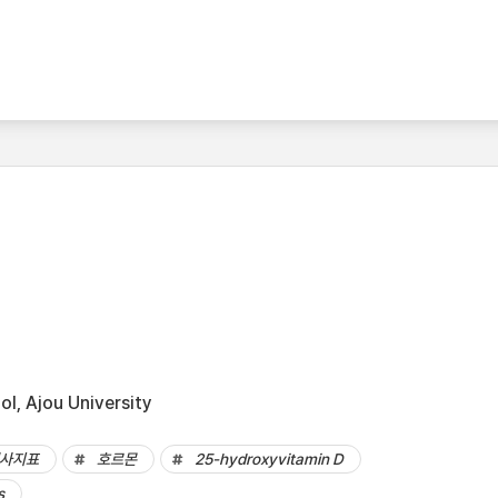
l, Ajou University
사지표
호르몬
25-hydroxyvitamin D
s