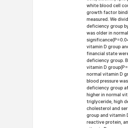
white blood cell cou
growth factor bindi
measured. We divid
deficiency group b
was older in normal
significance(P=0.04
vitamin D group an
financial state we
deficiency group. 
vitamin D group(P=
normal vitamin D g
blood pressure was 
deficiency group af
higher in normal vi
triglyceride, high d
cholesterol and se
group and vitamin D
reactive protein, 