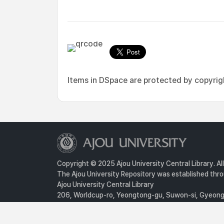
Items in DSpace are protected by copyright
Copyright © 2025 Ajou University Central Library. Al
The Ajou University Repository was established throu
Ajou University Central Library
206, Worldcup-ro, Yeongtong-gu, Suwon-si, Gyeongg
Privacy Policy
For inquiries, contact :