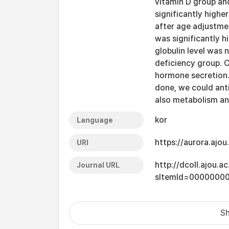
vitamin D group and
significantly highe
after age adjustmen
was significantly 
globulin level was
deficiency group. 
hormone secretion. 
done, we could ant
also metabolism an
kor
Language
https://aurora.ajo
URI
http://dcoll.ajou.
Journal URL
sItemId=0000000
Sh