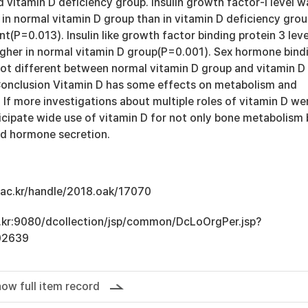
 vitamin D deficiency group. Insulin growth factor-I level w
r in normal vitamin D group than in vitamin D deficiency gro
t(P=0.013). Insulin like growth factor binding protein 3 leve
higher in normal vitamin D group(P=0.001). Sex hormone bind
 not different between normal vitamin D group and vitamin D
Conclusion Vitamin D has some effects on metabolism and
If more investigations about multiple roles of vitamin D we
icipate wide use of vitamin D for not only bone metabolism 
d hormone secretion.
u.ac.kr/handle/2018.oak/17070
ac.kr:9080/dcollection/jsp/common/DcLoOrgPer.jsp?
02639
ow full item record