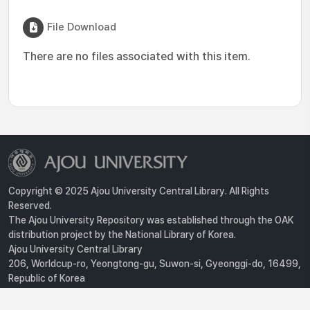
File Download
There are no files associated with this item.
Copyright © 2025 Ajou University Central Library. All Rights
Reserved.
The Ajou University Repository was established through the OAK
distribution project by the National Library of Korea.
Ajou University Central Library
206, Worldcup-ro, Yeongtong-gu, Suwon-si, Gyeonggi-do, 16499,
Republic of Korea
Privacy Policy
For inquiries, contact :