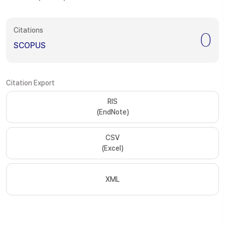
Citations
0
SCOPUS
Citation Export
RIS
(EndNote)
CSV
(Excel)
XML