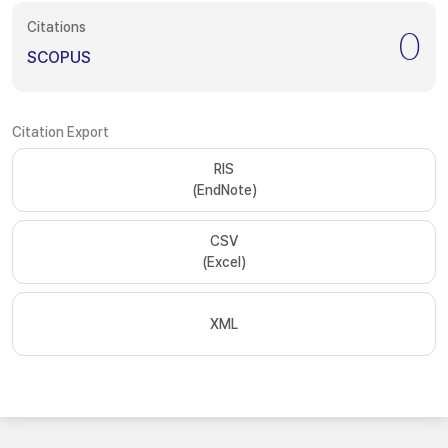
Citations
0
SCOPUS
Citation Export
RIS
(EndNote)
CSV
(Excel)
XML