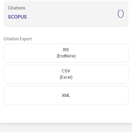
Citations
0
SCOPUS
Citation Export
RIS
(EndNote)
CSV
(Excel)
XML