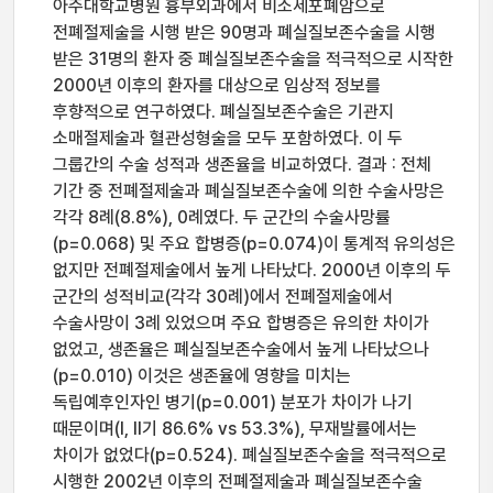
아주대학교병원 흉부외과에서 비소세포폐암으로
전폐절제술을 시행 받은 90명과 폐실질보존수술을 시행
받은 31명의 환자 중 폐실질보존수술을 적극적으로 시작한
2000년 이후의 환자를 대상으로 임상적 정보를
후향적으로 연구하였다. 폐실질보존수술은 기관지
소매절제술과 혈관성형술을 모두 포함하였다. 이 두
그룹간의 수술 성적과 생존율을 비교하였다. 결과 : 전체
기간 중 전폐절제술과 폐실질보존수술에 의한 수술사망은
각각 8례(8.8%), 0례였다. 두 군간의 수술사망률
(p=0.068) 및 주요 합병증(p=0.074)이 통계적 유의성은
없지만 전폐절제술에서 높게 나타났다. 2000년 이후의 두
군간의 성적비교(각각 30례)에서 전폐절제술에서
수술사망이 3례 있었으며 주요 합병증은 유의한 차이가
없었고, 생존율은 폐실질보존수술에서 높게 나타났으나
(p=0.010) 이것은 생존율에 영향을 미치는
독립예후인자인 병기(p=0.001) 분포가 차이가 나기
때문이며(I, II기 86.6% vs 53.3%), 무재발률에서는
차이가 없었다(p=0.524). 폐실질보존수술을 적극적으로
시행한 2002년 이후의 전폐절제술과 폐실질보존수술