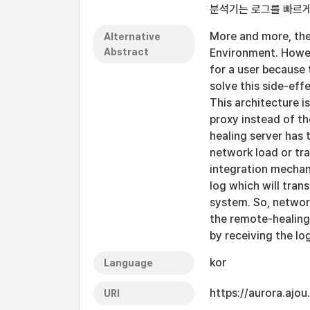
분석기는 로그를 빠르게
More and more, the
Alternative
Abstract
Environment. Howev
for a user because
solve this side-eff
This architecture i
proxy instead of t
healing server has t
network load or tra
integration mechan
log which will tran
system. So, network
the remote-healing 
by receiving the log
kor
Language
https://aurora.ajo
URI