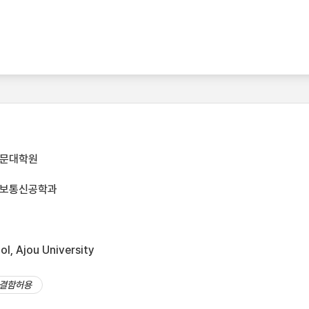
전문대학원
정보통신공학과
l, Ajou University
결함허용