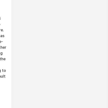
S
o
re.
 as
e-
ther
og
the
g to
ault