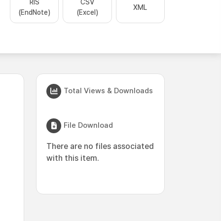
RIS
CSV
XML
(EndNote)
(Excel)
Total Views & Downloads
File Download
There are no files associated
with this item.