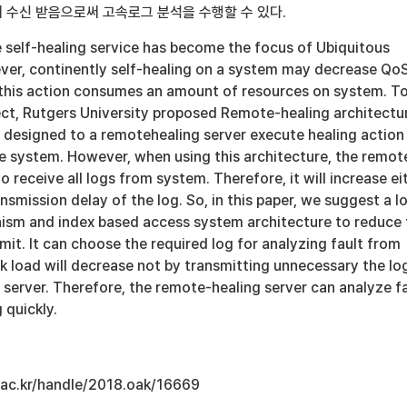
 수신 받음으로써 고속로그 분석을 수행할 수 있다.
 self-healing service has become the focus of Ubiquitous
er, continently self-healing on a system may decrease Qo
 this action consumes an amount of resources on system. T
ect, Rutgers University proposed Remote-healing architectu
s designed to a remotehealing server execute healing action
he system. However, when using this architecture, the remot
o receive all logs from system. Therefore, it will increase ei
nsmission delay of the log. So, in this paper, we suggest a l
ism and index based access system architecture to reduce 
smit. It can choose the required log for analyzing fault from
 load will decrease not by transmitting unnecessary the lo
server. Therefore, the remote-healing server can analyze f
 quickly.
u.ac.kr/handle/2018.oak/16669