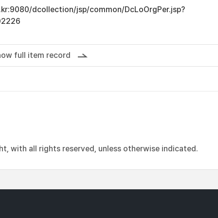
ac.kr:9080/dcollection/jsp/common/DcLoOrgPer.jsp?
02226
ow full item record
, with all rights reserved, unless otherwise indicated.