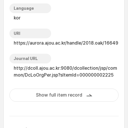
Language
kor
URI
https://aurora.ajou.ac.kr/handle/2018.oak/16649
Journal URL
http://dcoll.ajou.ac.kr:9080/dcollection/jsp/com
mon/DcLoOrgPer.jsp?sItemId=000000002225
Show full item record