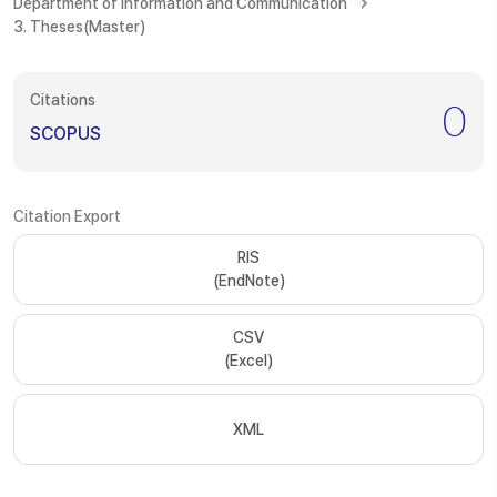
Department of Information and Communication
3. Theses(Master)
Citations
0
SCOPUS
Citation Export
RIS
(EndNote)
CSV
(Excel)
XML