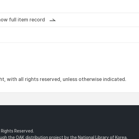
ow full item record
, with all rights reserved, unless otherwise indicated.
l Rights Reserved.
gh the OAK distribution project by the National Library of Korea.