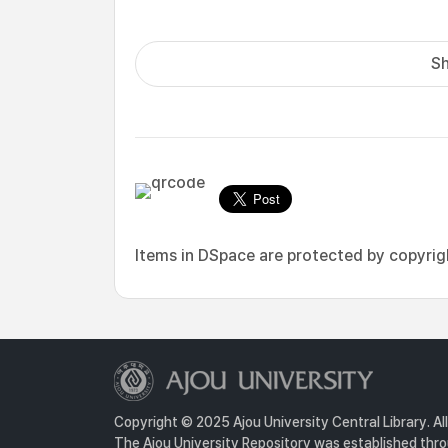
Sh
Items in DSpace are protected by copyright
Copyright © 2025 Ajou University Central Library. Al
The Ajou University Repository was established throu