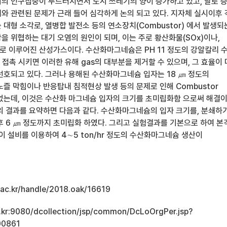
의 인구집중이 두드러지면서 도시 쓰레기의 양이 증가하고 있고, 날로 
와 관련된 문제가 근래 들어 심각하게 논의 되고 있다. 지자체 실시이후 
대형 소각로, 열병합 발전소 등의 연소장치(Combustor) 에서 발생되
 위협하는 대기 오염의 원인이 되며, 이는 주로 황산화물(SOx)이나,
으로 이루어진 산성가스이다. 수산화마그네슘은 PH 11 정도의 강알칼리 
s와 접촉 시키면 이러한 유해 gas의 대부분을 제거할 수 있으며, 그 효율이
선호되고 있다. 그러나 용해된 수산화마그네슘 입자는 18 ㎛ 정도의
즐 막힘이나 반응탑내 침적현상 발생 등의 문제로 인해 Combustor
었는데, 이것은 수산화 마그네슘 입자의 크기를 초미립화함 으로써 해결
의 결과를 요약하면 다음과 같다. 수산화마그네슘의 입자 크기를, 분쇄하
 후 6 ㎛ 정도까지 초미립화 하였다. 그리고 실험결과를 기본으로 하여 본
이 설비를 이용하여 4∼5 ton/hr 정도의 수산화마그네슘 생산이
u.ac.kr/handle/2018.oak/16619
ac.kr:9080/dcollection/jsp/common/DcLoOrgPer.jsp?
00861