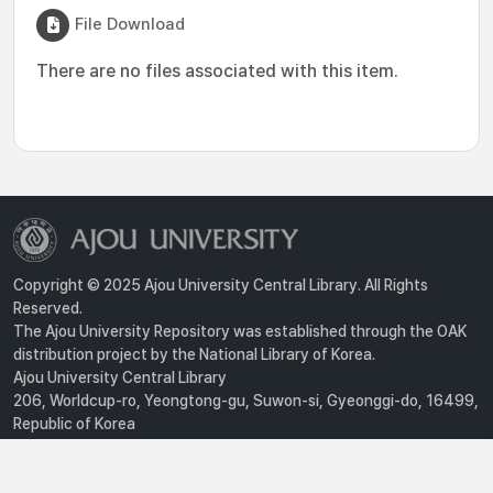
File Download
There are no files associated with this item.
Copyright © 2025 Ajou University Central Library. All Rights
Reserved.
The Ajou University Repository was established through the OAK
distribution project by the National Library of Korea.
Ajou University Central Library
206, Worldcup-ro, Yeongtong-gu, Suwon-si, Gyeonggi-do, 16499,
Republic of Korea
Privacy Policy
For inquiries, contact :