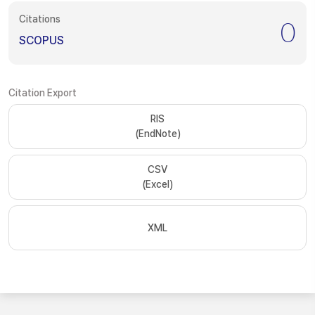
Citations
0
SCOPUS
Citation Export
RIS
(EndNote)
CSV
(Excel)
XML