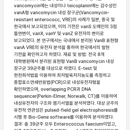
vancomycin에는 내성이나 teicoplanin에는 감수성인
vanA형 vancomycin 내성 장구균(Vancomycin-
resistant enterococc, VRE)의 사례가 일본, 중국 및
한국에서 보고되었으며, 이의 기전은 vanS 도메인의 3점
돌연변이, vanX, vanY 및 vanZ 유전자의 변이로
보고되었다. 본 연구에서는 국내에서 분리된 VanB 표현형
vanA VRE의 유전자 분석을 통하여 한국에서의 발현
기전을 확인하고자 하였다. 재료 및 방법: 전국 8개
대학병원에서 분리된 표현형 VanB vancomycin 내성
장구균 39균주를 대상으로 하였다. E-test 및
한천희석법을 이용하여 최저발육저지농도를 측정하고
중합효소연쇄반응법(PCR)으로 내성유전자형을
확인하였으며, overlapping PCR과 DNA
sequencer(Perkin-Elmer, Norwalk, CT)를 이용하여
내성유전자의 구조와 염기서열을 분석하였다. 대상 균주의
유전적 연관성은 pulsed-field gel electrophoresis를
시행 후 Bio-Gene software를 이용하여 분석하였다.
결과: 총 39균주 모두 Enterococcus faecium이었고,