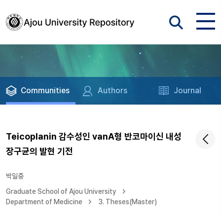
Communities
Authors
Journal
Teicoplanin 감수성인 vanA형 반코마이신 내성
장구균의 발현 기전
박일중
Graduate School of Ajou University
Department of Medicine
3. Theses(Master)