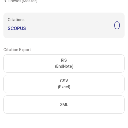
3. Theses(Master)
Citations
0
SCOPUS
Citation Export
RIS
(EndNote)
CSV
(Excel)
XML