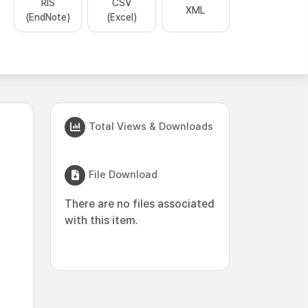
RIS
CSV
XML
(EndNote)
(Excel)
Total Views & Downloads
File Download
There are no files associated
with this item.