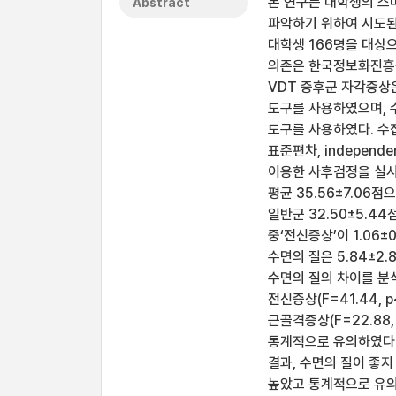
본 연구는 대학생의 스
Abstract
파악하기 위하여 시도된
대학생 166명을 대상으
의존은 한국정보화진흥원
VDT 증후군 자각증상은
도구를 사용하였으며, 수면
도구를 사용하였다. 수집
표준편차, independe
이용한 사후검정을 실시
평균 35.56±7.06점으
일반군 32.50±5.4
중‘전신증상’이 1.06±
수면의 질은 5.84±2
수면의 질의 차이를 분석한
전신증상(F=41.44, p<
근골격증상(F=22.88,
통계적으로 유의하였다.
결과, 수면의 질이 좋지 
높았고 통계적으로 유의하였