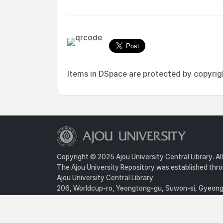
Items in DSpace are protected by copyright
Copyright © 2025 Ajou University Central Library. Al
The Ajou University Repository was established throu
Ajou University Central Library
206, Worldcup-ro, Yeongtong-gu, Suwon-si, Gyeongg
Privacy Policy
For inquiries, contact :