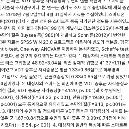
마트폰 의존, VDT 증후군 자각증상과 수면의 질을 확인하고 그 차이를
 서술적 조사연구이다. 본 연구는 경기도 소재 일개 종합대학에 재학 중
로 2018년 7월 2일부터 8월 31일까지 자료를 수집하였다. 스마트폰
(2011)에서 개발한 성인용 스마트폰 중독 자가진단 척도를 사용하였고
 문재동, 이민철과 김병우(1991)가 개발하고 김소원(2005)이 수정 
의 질은 Buysee 등(1989)이 개발하고 Sohn 등(2012)이 번안한
된 자료는 SPSS WIN 23.0 프로그램을 이용하여 빈도와 백분율, 평
nt t-test, One-way ANOVA를 이용하여 분석하였고, Scheffe tes
하였다. 본 연구의 주요결과는 다음과 같다. 1. 대상자의 스마트폰 의존
로 의존 고위험군 48.92±3.04점, 의존 잠재적 위험군 41.37±1.11점,
4점이었고 VDT 증후군 자각증상은 평균 1.33±0.86점으로 하부영역
0.71점으로 가장 높았고, ‘근골격증상’이 0.83±0.65점으로 가장 낮았으
.84점이었다. 2. 대상자의 스마트폰 의존에 따른 VDT 증후군 자각증상과
 결과, VDT 증후군 자각증상(F=41.20, p<.001)과 하부영역인
.001), 심리증상(F=34.23, p<.001), 안증상(F=19.80, p<.001),
 p<.001) 모두 통계적으로 유의하였고 수면의 질(F=8.13, p<.001)도
 3. 대상자의 수면의 질 정도에 따른 VDT 증후군 자각증상의 차이를 
않은 군 1.67±0.84점으로 수면의 질이 좋은 군 0.99±0.74점에 비해
다(t=-5.54, p<.001). 4. 대상자의 일반적 특성에 따른 스마트폰