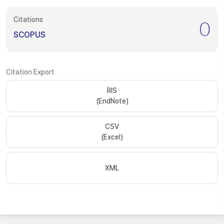
Citations
0
SCOPUS
Citation Export
RIS
(EndNote)
CSV
(Excel)
XML