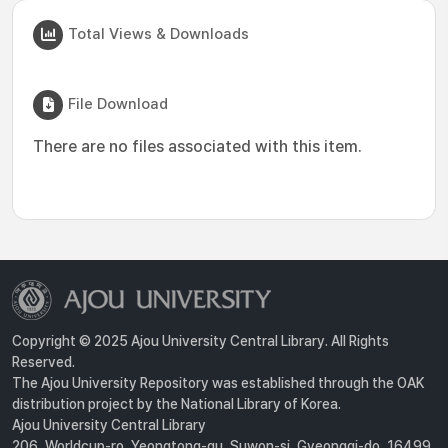
Total Views & Downloads
File Download
There are no files associated with this item.
Copyright © 2025 Ajou University Central Library. All Rights
Reserved.
The Ajou University Repository was established through the OAK
distribution project by the National Library of Korea.
Ajou University Central Library
206, Worldcup-ro, Yeongtong-gu, Suwon-si, Gyeonggi-do, 16499,