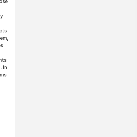
hose
ny
cts
tem,
es
nts.
. In
ems