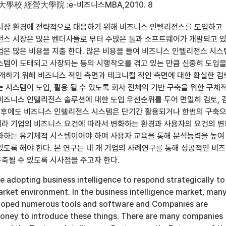
大學校 經營大學院 :e-비즈니스MBA,2010. 8
시장 환경에 전략적으로 대응하기 위해 비즈니스 인텔리전스를 도입하고
전스 시장은 많은 벤더사들로 부터 수많은 툴과 소프트웨어가 개발되고 
업은 많은 비용을 지출 한다. 많은 비용을 들여 비즈니스 인텔리전스 시
스템이 도태되고 사장되는 등의 시행착오를 겪고 있는 만큼 신중히 도입
타개하기 위해 비즈니스 적인 측면과 테크니컬 적인 측면에 대한 확실한 
 시스템이 도입, 활용 될 수 있도록 회사 전체의 기반 구축을 위한 구체
비즈니스 인텔리전스 솔루션에 대한 도입 우선순위를 두어 면밀히 검토, 
축 후에도 비즈니스 인텔리전스 시스템은 단기간 활용되거나 한번의 구축
라 기업의 비즈니스 요건에 따라서 변화하는 환경과 사용자의 요건의 
화하는 유기체적 시스템이어야 하며 사용자 교육을 통해 분석능력을 높여
있도록 해야 한다. 본 연구는 네 개 기업의 사례연구를 통해 성공적인 비
축될 수 있도록 시사점을 주고자 한다.
 adopting business intelligence to respond strategically to
rket environment. In the business intelligence market, man
loped numerous tools and software and Companies are
money to introduce these things. There are many companies