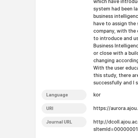
which have introdu
system had been lai
business intelligen
have to assign the 
company, with the 
to introduce and u
Business Intellige
or close with a bui
changing according
With the user educa
this study, there a
successfully and I 
kor
Language
https://aurora.ajo
URI
http://dcoll.ajou.
Journal URL
sItemId=0000000