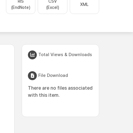
RIS
CSV
XML
(EndNote)
(Excel)
Total Views & Downloads
File Download
There are no files associated
with this item.