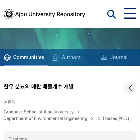
Communities
Authors
Journal
한우 분뇨의 메탄 배출계수 개발
김윤하
Graduate School of Ajou University
Department of Environmental Engineering
4. Theses(Ph.D)
Citations