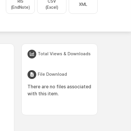
RIS
CSV
XML
(EndNote)
(Excel)
Total Views & Downloads
File Download
There are no files associated
with this item.