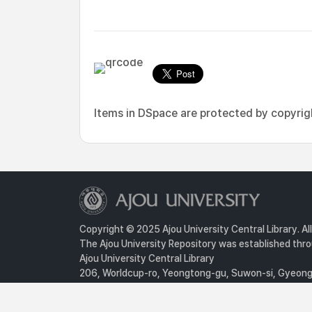
Items in DSpace are protected by copyright
Copyright © 2025 Ajou University Central Library. Al
The Ajou University Repository was established throu
Ajou University Central Library
206, Worldcup-ro, Yeongtong-gu, Suwon-si, Gyeongg
Privacy Policy
For inquiries, contact :