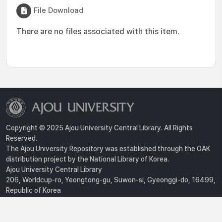
File Download
There are no files associated with this item.
Copyright © 2025 Ajou University Central Library. All Rights
Reserved.
The Ajou University Repository was established through the OAK
distribution project by the National Library of Korea.
Ajou University Central Library
206, Worldcup-ro, Yeongtong-gu, Suwon-si, Gyeonggi-do, 16499,
Republic of Korea
Privacy Policy
For inquiries, contact :