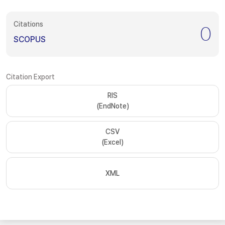
Citations
0
SCOPUS
Citation Export
RIS
(EndNote)
CSV
(Excel)
XML