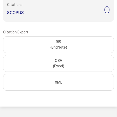
Citations
0
SCOPUS
Citation Export
RIS
(EndNote)
CSV
(Excel)
XML