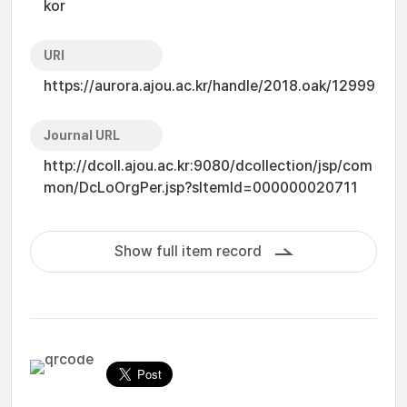
kor
URI
https://aurora.ajou.ac.kr/handle/2018.oak/12999
Journal URL
http://dcoll.ajou.ac.kr:9080/dcollection/jsp/com
mon/DcLoOrgPer.jsp?sItemId=000000020711
Show full item record