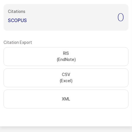
Citations
0
SCOPUS
Citation Export
RIS
(EndNote)
CSV
(Excel)
XML