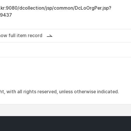
ac.kr:9080/dcollection/jsp/common/DcLoOrgPer.jsp?
19437
ow full item record
, with all rights reserved, unless otherwise indicated.