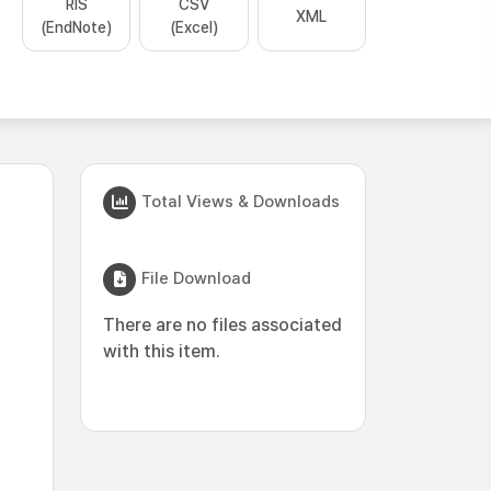
RIS
CSV
XML
(EndNote)
(Excel)
Total Views & Downloads
File Download
There are no files associated
with this item.