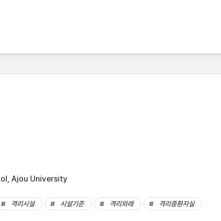
l, Ajou University
격리시설
시설기준
격리외래
격리중환자실