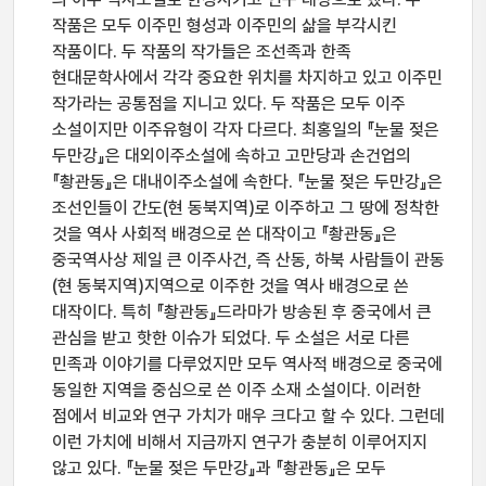
작품은 모두 이주민 형성과 이주민의 삶을 부각시킨
작품이다. 두 작품의 작가들은 조선족과 한족
현대문학사에서 각각 중요한 위치를 차지하고 있고 이주민
작가라는 공통점을 지니고 있다. 두 작품은 모두 이주
소설이지만 이주유형이 각자 다르다. 최홍일의 『눈물 젖은
두만강』은 대외이주소설에 속하고 고만당과 손건업의
『촹관동』은 대내이주소설에 속한다. 『눈물 젖은 두만강』은
조선인들이 간도(현 동북지역)로 이주하고 그 땅에 정착한
것을 역사 사회적 배경으로 쓴 대작이고 『촹관동』은
중국역사상 제일 큰 이주사건, 즉 산동, 하북 사람들이 관동
(현 동북지역)지역으로 이주한 것을 역사 배경으로 쓴
대작이다. 특히 『촹관동』드라마가 방송된 후 중국에서 큰
관심을 받고 핫한 이슈가 되었다. 두 소설은 서로 다른
민족과 이야기를 다루었지만 모두 역사적 배경으로 중국에
동일한 지역을 중심으로 쓴 이주 소재 소설이다. 이러한
점에서 비교와 연구 가치가 매우 크다고 할 수 있다. 그런데
이런 가치에 비해서 지금까지 연구가 충분히 이루어지지
않고 있다. 『눈물 젖은 두만강』과 『촹관동』은 모두