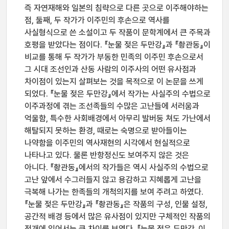
즉 자연재해와 일본의 침략으로 다른 곳으로 이주해야하는
점, 둘째, 두 작가가 이주민의 후손으로 역사를
사실형식으로 쓴 소설이고 두 작품이 문학계에서 큰 주목과
호평을 받았다는 점이다. 『눈물 젖은 두만강』과 『촹관동』이
비교를 통해 두 작가가 부동한 민족의 이주민 후손으로서
그 시대 조선인과 산동 사람의 이주사의 어떤 유사점과
차이점이 있는지 살펴보는 것을 목적으로 이 논문을 쓰게
되었다. 『눈물 젖은 두만강』에서 작가는 사실주의 수법으로
이주과정에 겪는 조선족들의 수많은 고난들에 서러움과
억울함, 특수한 사회배경에서 아무리 발버둥 쳐도 가난에서
해탈되지 못하는 환경, 때로는 숙명으로 받아들이는
나약함을 이주민의 역사재현의 시각에서 현실적으로
나타나고 있다. 물론 반항정신도 보여주지 않은 것은
아니다. 『촹관동』에서의 작가들은 역시 사실주의 수법으로
고난 앞에서 수그러들지 않고 용감하고 지혜롭게 고난을
극복해 나가는 한족들의 개척의지를 보여 주려고 하였다.
『눈물 젖은 두만강』과 『촹관동』은 작품의 구성, 인물 설정,
공간적 배경 등에서 많은 유사점이 있지만 구체적인 작품의
전개에 있어서는 큰 차이를 보였다. 『눈물 젖은 두만강』이