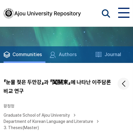
Communities
Authors
Journal
『눈물 젖은 두만강』과 『闖關東』에 나타난 이주담론
비교 연구
왕정정
Graduate School of Ajou University
Department of Korean Language and Literature
3. Theses(Master)