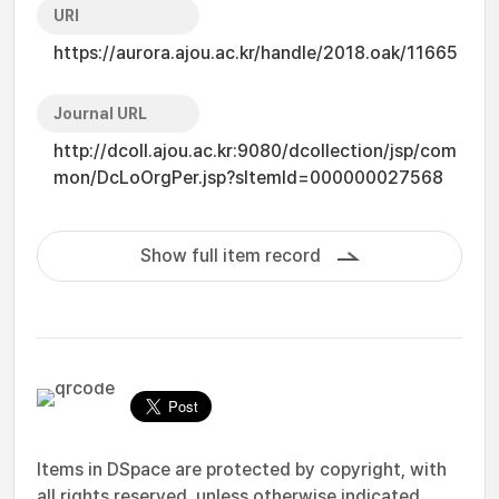
URI
https://aurora.ajou.ac.kr/handle/2018.oak/11665
Journal URL
http://dcoll.ajou.ac.kr:9080/dcollection/jsp/com
mon/DcLoOrgPer.jsp?sItemId=000000027568
Show full item record
Items in DSpace are protected by copyright, with
all rights reserved, unless otherwise indicated.