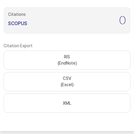
Citations
0
SCOPUS
Citation Export
RIS
(EndNote)
CSV
(Excel)
XML