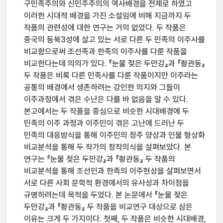
구민족주의와 신민주주의의 역사배경을 전제로 하였고
이러한 시대적 배경을 가진 소설임에 비해 지금까지 두
작품의 관련성에 대한 연구는 거의 없었다. 두 작품은
중국의 동북3성에 살고 있는 서로 다른 두 민족의 이주사를
비교함으로써 조선족과 한족의 이주사를 다룬 작품을
비교한다는데 의의가 있다. 『눈물 젖은 두만강』과 『촹관동』
두 작품은 비록 다른 민족사를 다룬 작품이지만 이주라는
공통의 배경에서 생존하려는 강인한 의지와 그들이
이주과정에서 겪은 수난은 다를 바 없음을 알 수 있다.
본고에서는 두 작품을 중심으로 비슷한 시대배경에 두
민족의 이주 과정과 이주민이 겪은 고난에 드러난 두
민족의 대응방식을 통해 이주민의 정주 양상과 인물 형상화
비교분석을 통해 두 작가의 창작의식을 살펴보았다. 본
연구는 『눈물 젖은 두만강』과 『촹관동』 두 작품의
비교분석을 통해 조선인과 한족의 이주현상을 살펴보면서
서로 다른 사회 문학적 환경에서의 유사성과 차이점을
규명하려는데 목적을 두었다. 본 논문에서 『눈물 젖은
두만강』과 『촹관동』 두 작품을 비교연구 대상으로 삼은
이유는 크게 두 가지이다. 첫째, 두 작품은 비슷한 시대배경,