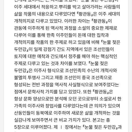
이주 세대에서 적응하고 뿌리를 박고 살아가려는 사람들의
삶을 작품의 내용으로 다루었다면 『촹관동』은 이주 세대의
개척의지로 다루고 있었다. 이러한 차이는 『촹관동』이
관동에 이주하게 된 역사적 과정을 소설의 중요한 제재로
다루어 이를 통해 한족 이주민들이 돈에 대한 집착과
개척의지를 작품의 한 주제로 하고 있음에 비해 『눈물 젖은
두만강』이 일제 강점기 간도 지역에서 있은 조선인들이
토지에 대한 애착과 간도에서 정주를 해야 하는 핵심적인
주제로 다루고 있는 것과 차이를 보였다. 『눈물 젖은
두만강』은 이주사 형식으로 조선민족의 수난의 개척사와
불멸의 투쟁사 그리고 재중 조선인이 중국 조선족으로
형성되는 전반 과정을 역사적 사실형식으로 보여주었다는
점에서 문학사적 가치를 담고 있었다. 또한 『촹관동』은
항상 문화 양상으로만 분석해 오던 곳으로부터 소설로서 한
가족의 이주사와 창업사를 다루었다는데 큰 의의가 있으며
산동인들이 동북에로 이주하여 새로운 삶을 개척하는 것을
실감나게 보여주면서 큰 비교 가치가 있다. 본고는 총
5장으로 이루어졌다. 제 Ⅰ 장에서는 『눈물 젖은 두만강』과