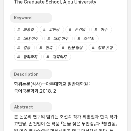
The Graduate School, Ajou University
Keyword
최홍일
고만당
손건업
이주
대내 이주
대외 이주
조선족
갈등
한족
인물 형상
정착 유형
정착의지
개척의지
Description
학위논문(석사)--아주대학교 일반대학원 :
국어국문학과,2018. 2
Abstract
본 논문의 연구의 범위는 조선족 작가 최홍일과 한족 작가
고만당, 손건업이 쓴 작품 『눈물 젖은 두만강』과 『촹관동』
의 이주 역사소설로 한정시키고 연구 대상으로 했다. 두