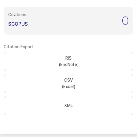
Citations
0
SCOPUS
Citation Export
RIS
(EndNote)
CSV
(Excel)
XML