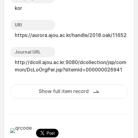
kor
URI
https://aurora.ajou.ac.kr/handle/2018.oak/11652
Journal URL
http://dcoll.ajou.ac.kr:9080/dcollection/jsp/com
mon/DcLoOrgPer.jsp?sItemId=000000026941
Show full item record