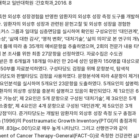
학교 일반대학원 :간호학과,2016. 8
특한 외상후 성장경험을 반영한 암환자의 외상후 성장 측정 도구를 개발
. 암환자의 외상후 성장과 관련된 문헌고찰 및 외상후 성장을 경험한
커스 그룹과 일대일 심층면담을 실시하여 확인된 구성요인인 ‘대인관계’,
성’, ‘삶에 대한 감사’, ‘영적 변화’, ‘대처기술’, ‘삶의 의미’로 본 연구의 
적 틀에 따라 총 35개의 예비문항을 추출하였으며, 2회의 전문가 내용 
 본 조사를 위한 최종 27문항을 선정하였다. 자료수집은 수도권
은 후 6개월과 18개월 이내인 만 20세 성인 암환자 150명을 대상으
150부를 자료분석하였다. 구성타당도 검정을 위해 문항분석, 탐색적
타당도와 판별타당도 검정을 사용하였다. 문항분석에 따라 4문항이 제거
 요인분석을 실시하여 5개요인 23문항을 도출하였다. 5개요인의 설명력
암환자의 외상후 성장을 충분히 설명하고 있음이 확인되었다. 제 1요인은 
 가능성’, 제 2요인은 5개 문항으로 구성된 ‘대처기술’, 제 3요인은 5개
소중함’, 제 4요인은 4개 문항으로 구성된 ‘대인관계’, 제 5요인은 3개
강점’이다. 준거타당도는 개발된 암환자의 외상후 성장 측정 도구 총점과
n (1996)의 Posttraumatic Growth Inventory(PTGI)의 총점과의
.83(p<.001)으로 매우 높게 나타났다. 그리고 선행연구와 같이
sment of Cancer Therapy-General(FACT-G)로 측정한 건강관련 