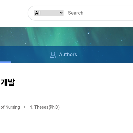
Authors
 개발
of Nursing
4. Theses(Ph.D)