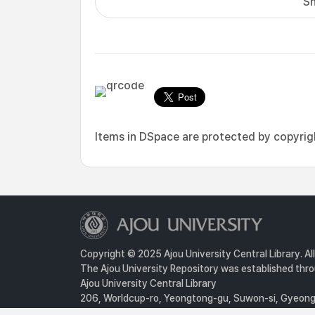
Sh
Items in DSpace are protected by copyright
Copyright © 2025 Ajou University Central Library. Al
The Ajou University Repository was established throu
Ajou University Central Library
206, Worldcup-ro, Yeongtong-gu, Suwon-si, Gyeongg