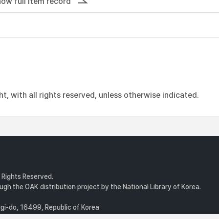
ow full item record
, with all rights reserved, unless otherwise indicated.
l Rights Reserved.
gh the OAK distribution project by the National Library of Korea.
i-do, 16499, Republic of Korea