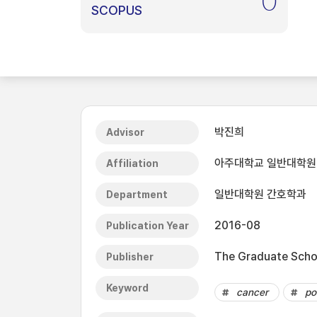
0
SCOPUS
박진희
Advisor
아주대학교 일반대학원
Affiliation
일반대학원 간호학과
Department
2016-08
Publication Year
The Graduate Schoo
Publisher
Keyword
cancer
po