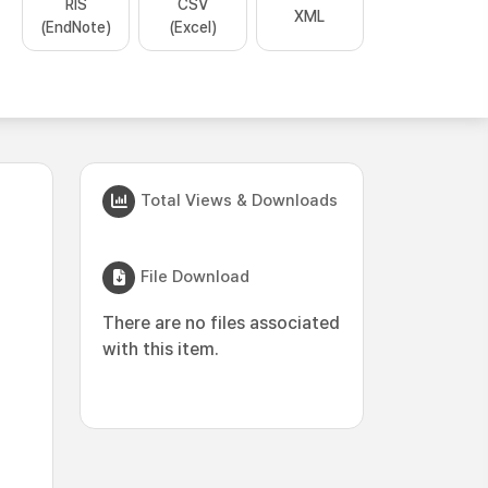
RIS
CSV
XML
(EndNote)
(Excel)
Total Views & Downloads
File Download
There are no files associated
with this item.