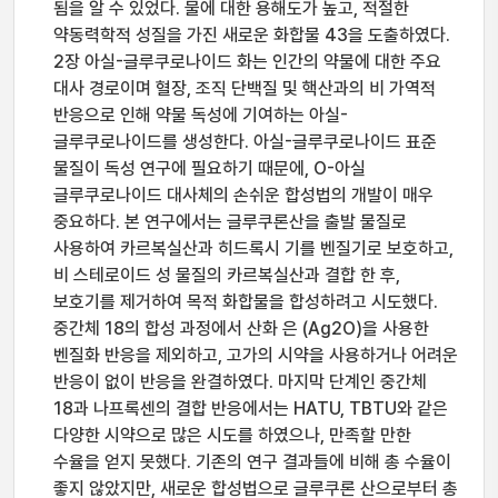
됨을 알 수 있었다. 물에 대한 용해도가 높고, 적절한
약동력학적 성질을 가진 새로운 화합물 43을 도출하였다.
2장 아실-글루쿠로나이드 화는 인간의 약물에 대한 주요
대사 경로이며 혈장, 조직 단백질 및 핵산과의 비 가역적
반응으로 인해 약물 독성에 기여하는 아실-
글루쿠로나이드를 생성한다. 아실-글루쿠로나이드 표준
물질이 독성 연구에 필요하기 때문에, O-아실
글루쿠로나이드 대사체의 손쉬운 합성법의 개발이 매우
중요하다. 본 연구에서는 글루쿠론산을 출발 물질로
사용하여 카르복실산과 히드록시 기를 벤질기로 보호하고,
비 스테로이드 성 물질의 카르복실산과 결합 한 후,
보호기를 제거하여 목적 화합물을 합성하려고 시도했다.
중간체 18의 합성 과정에서 산화 은 (Ag2O)을 사용한
벤질화 반응을 제외하고, 고가의 시약을 사용하거나 어려운
반응이 없이 반응을 완결하였다. 마지막 단계인 중간체
18과 나프록센의 결합 반응에서는 HATU, TBTU와 같은
다양한 시약으로 많은 시도를 하였으나, 만족할 만한
수율을 얻지 못했다. 기존의 연구 결과들에 비해 총 수율이
좋지 않았지만, 새로운 합성법으로 글루쿠론 산으로부터 총