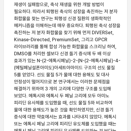
재생이 실패함으로, 축삭 재생을 위한 개발 방법이
필요하다. 따라서 퇴행된 축삭의 성장을 촉진하는 저 분자
화합물을 찾는 연구는 퇴행성 신경 질환의 생화학적인
메커니즘을 이해하는데 매우 중요하다. 퇴행된 축삭 성장을
촉진하는 저 분자 화합물을 찾기 위해 먼저 DIVERSet,
Kinase-Directed, PremiumSet, 그리고 GPCR
라이브러리를 통해 합성 가능한 화합물을 스크리닝 하여,
DMSO를 처리한 셀보다 신경 돌기 증식에 두 배 이상
효과가 있는 N-(2-에톡시페닐)-2-(N-(2-메톡시페닐)-4-
(메틸페닐설폰아미도)아세트아마이드 구조의 선도 물질
5를 얻었다. 선도 물질 5가 물에 대한 용해도 및 대사
안정성이 떨어지므로 본 연구에서는 이러한 문제점을
해결하기 위하여 3 개의 고리에 다양한 구조를 도입해
보았다. 메톡시와 에톡시 두 페닐 고리에 모두 아미노
피리딘 유사체를 도입했을 때, 선도 물질 5와 비교하여
물에 대한 용해도가 높은 것을 확인하였지만, 신경 돌기
증식에 대한 약효에서는 효과를 나타내지 않았다. 메톡시
또는 에톡시 페닐 고리에 피리딘 유도체를 도입했을 때는
메톡시 페닐 고리에 피리딘 유사체를 도입하는 것 보다는