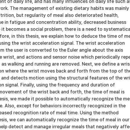
nt of daily life, and has many influences on daily life such a
work. The management of existing dietary habits was mainly
trition, but regularity of meal also deteriorated health,
e in fatigue and concentration ability, decreased business
 it becomes a social problem, there is a need to systematica
ore, in this thesis, we explain how to deduce the time of m
 using the wrist acceleration signal. The wrist acceleration
om the user is converted to the Euler angle about the axis
e wrist, and actions and sensor noise which periodically rep
 as walking and running are removed. Next, we define a wris
on where the wrist moves back and forth from the top of th
 and detects motion using the structural features of the wr
n signal. Finally, using the frequency and duration of
movement of the wrist back and forth, the time of meal is
hesis, we made it possible to automatically recognize the me
fe. Also, except for behaviors incorrectly recognized in the
reased recognition rate of meal time. Using the method
esis, we can automatically recognize the time of meal in our
n help detect and manage irregular meals that negatively affe