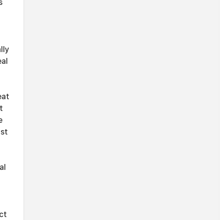
s
lly
eal
eat
t
e
ist
al
ct