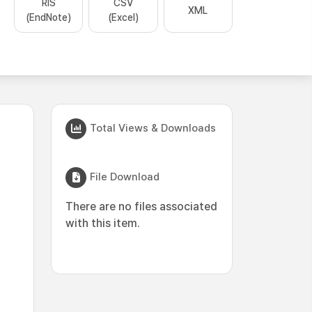
RIS
CSV
XML
(EndNote)
(Excel)
Total Views & Downloads
File Download
There are no files associated
with this item.