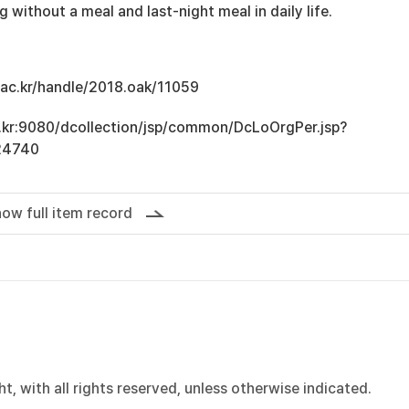
g without a meal and last-night meal in daily life.
u.ac.kr/handle/2018.oak/11059
ac.kr:9080/dcollection/jsp/common/DcLoOrgPer.jsp?
24740
ow full item record
, with all rights reserved, unless otherwise indicated.