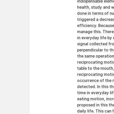
indispensable eleme
health, study and 
done in terms of nu
triggered a decreas
efficiency. Because
manage this. Theref
in everyday life by
signal collected fr
perpendicular to th
the same operation
reciprocating moti
table to the mouth,
reciprocating motio
occurrence of the 
detected. In this t
time in everyday li
eating motion, inc
proposed in this th
daily life. This ca