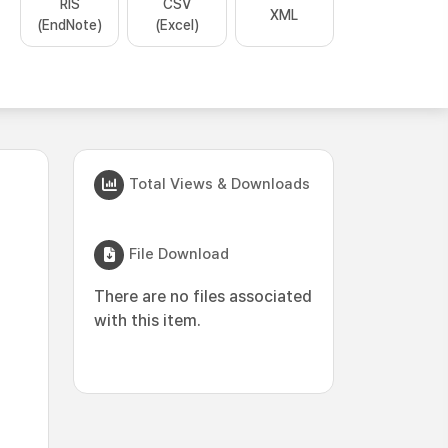
RIS
CSV
XML
(EndNote)
(Excel)
Total Views & Downloads
File Download
There are no files associated
with this item.