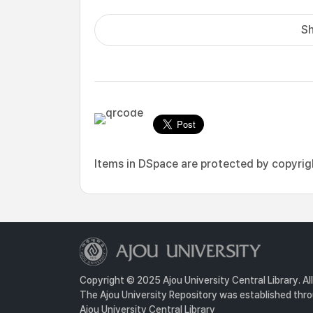
Sh
Items in DSpace are protected by copyright
Copyright © 2025 Ajou University Central Library. Al
The Ajou University Repository was established throu
Ajou University Central Library