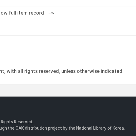
ow full item record
, with all rights reserved, unless otherwise indicated.
l Rights Reserved.
gh the OAK distribution project by the National Library of Korea.