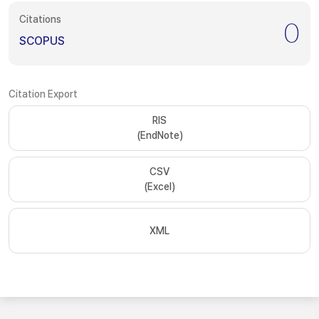
Citations
0
SCOPUS
Citation Export
RIS
(EndNote)
CSV
(Excel)
XML