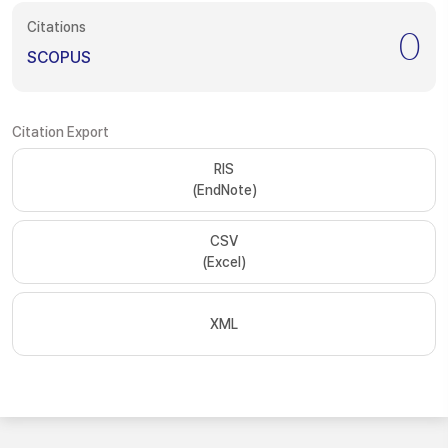
Citations
0
SCOPUS
Citation Export
RIS
(EndNote)
CSV
(Excel)
XML