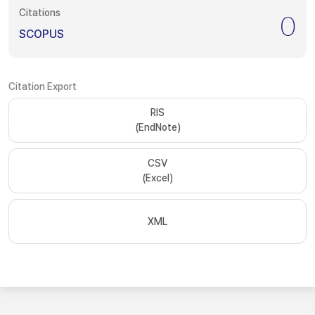
Citations
0
SCOPUS
Citation Export
RIS
(EndNote)
CSV
(Excel)
XML