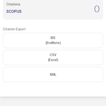
Citations
0
SCOPUS
Citation Export
RIS
(EndNote)
CSV
(Excel)
XML