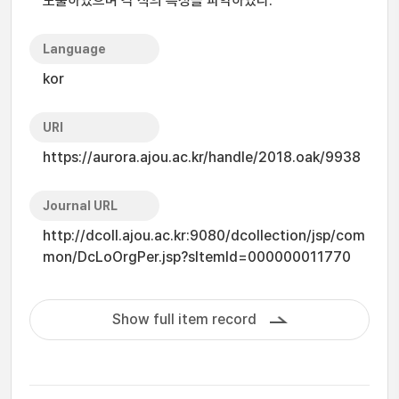
도출하였으며 각 식의 특성을 파악하였다.
Language
kor
URI
https://aurora.ajou.ac.kr/handle/2018.oak/9938
Journal URL
http://dcoll.ajou.ac.kr:9080/dcollection/jsp/com
mon/DcLoOrgPer.jsp?sItemId=000000011770
Show full item record