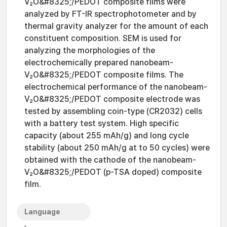
V₂O&#8325;/PEDOT composite films were
analyzed by FT-IR spectrophotometer and by
thermal gravity analyzer for the amount of each
constituent composition. SEM is used for
analyzing the morphologies of the
electrochemically prepared nanobeam-
V₂O&#8325;/PEDOT composite films. The
electrochemical performance of the nanobeam-
V₂O&#8325;/PEDOT composite electrode was
tested by assembling coin-type (CR2032) cells
with a battery test system. High specific
capacity (about 255 mAh/g) and long cycle
stability (about 250 mAh/g at to 50 cycles) were
obtained with the cathode of the nanobeam-
V₂O&#8325;/PEDOT (p-TSA doped) composite
film.
Language