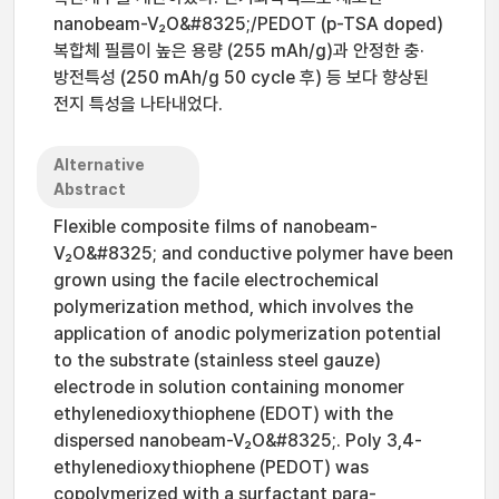
nanobeam-V₂O&#8325;/PEDOT (p-TSA doped)
복합체 필름이 높은 용량 (255 mAh/g)과 안정한 충·
방전특성 (250 mAh/g 50 cycle 후) 등 보다 향상된
전지 특성을 나타내었다.
Alternative
Abstract
Flexible composite films of nanobeam-
V₂O&#8325; and conductive polymer have been
grown using the facile electrochemical
polymerization method, which involves the
application of anodic polymerization potential
to the substrate (stainless steel gauze)
electrode in solution containing monomer
ethylenedioxythiophene (EDOT) with the
dispersed nanobeam-V₂O&#8325;. Poly 3,4-
ethylenedioxythiophene (PEDOT) was
copolymerized with a surfactant para-