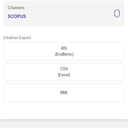
Citations
0
SCOPUS
Citation Export
RIS
(EndNote)
CSV
(Excel)
XML