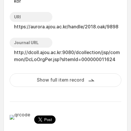
kor
URI
https://aurora.ajou.ac.kr/handle/2018.oak/9898
Journal URL
http://dcoll.ajou.ac.kr:9080/dcollection/jsp/com
mon/DcLoOrgPer.jsp?sItemId=000000011624
Show full item record