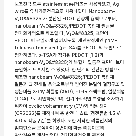
보조전극 모두 stainless steel거즈를 사용하였고, Ag
wire를 유사기준전극으로 사용하였다. Nanobeam-
V₂O&#8325;가 분산된 EDOT 단량체 용액으로부터,
nanobeam-V₂O&#8325;/PEDOT 복합체 필름을
전기화학적으로 제조할 때, V₂O&#8325; 표면에
PEDOT이 균일하게 입혀지도록, 계면활성제인 para-
toluensulfonic acid (p-TSA)를 PEDOT의 도펀트로
첨가하였다. p-TSA가 첨가된 PEDOT (1:2)과
nanobeam-V₂O&#8325;의 복합체 필름은 표면에 보다
균일하게 도포시킬 수 있었다. 한 단계의 간단한 방법으로
제조한 nanobeam-V₂O&#8325;/PEDOT 복합체
필름과 그 전해질 용액으로부터 얻어진 분말의 결정구조 및
성분비를 X-ray 회절법 (XRD), FT-IR 스펙트럼, 열분석법
(TGA)으로 확인하였으며, 전기화학적인 특성을 조사하기
위하여 cyclic voltammetry (CV)와 리튬 전지
(CR2032)를 제작하여 충·방전 테스트 (정전류법 1.5 V-
4.0 V 작동구간)를 하였다. 또한 제작한 리튬전지의
임피던스를 분석하여 상변이에 따른 리튬이온의
확산계수를 계산하였다. 전기화학적으로 제조한