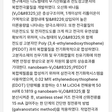
연구에서는 나노형태의 무기산화물과 전도성고분자의
복합전극물질을 개발하였다. 오산화 바나듐
(V₂O&#8325;)은 층상구조이며, 1개이상의 리튬이온이
가역적으로 결정내에 탈&#8226;삽입되어 높은
이론용량을 나타내는 양극소재이다. 또한 전극물질의
이온전도도 및 전자전도도를 크게 하고 전극의 유연성을
확보하기 위하여, 나노형태의 V₂O&#8325;와 함께
전도성 고분자인 Poly (3,4-ethylenedioxythiophene)
(PEDOT) 과의 복합물질을 전기화학적으로 합성하였다.
고분자소재의 친무기화 및 무기화합물의 친유기화에 의한
계면 안정성 향상으로 분자 차원의 물성의 상승효과를
기대한다. nanobeam-V₂O&#8325;/PEDOT
복합체필름을 합성하기 위하여 삼전극계 전기화학시스템을
사용하였으며, 0.02 M의 ethylenedioxythiophene
(EDOT) 단량체를 포함하는 0.1 M LiClO4 전해용액 50
ml에 0.1819 g nanobeam-V₂O&#8325;를 잘
분산시켜준 후, stainless steel 거즈 전극에 산화전류를
15 mA 걸어주는 한 단계의 간단한 정전류적 방법
(galvanostatic method)을 적용하였다. 작업전극과