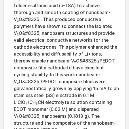
toluenesulfonic acid (p-TSA) to achieve
thorough and smooth coating of nanobeam-
V₂O&#8325;. Thus produced conductive
polymers have shown to connect the isolated
V₂O&#8325; nanobaem structures and provide
valid electrical conductive networks for the
cathode electrodes. This polymer enhanced the
accessibility and diffusability of Li+ ions,
thereby enable nanobeam-V₂O&#8325;/PEDOT
composite film cathode to have excellent
cycling stability. In this work nanobeam-
V₂O&#8325;/PEDOT composite films were
galvanostatically grown by applying 15 mA to an
stainless steel (SS) electrode in 0.1 M
LiClO₄/CH₃CN electrolyte solution containing
EDOT monomer (0.02 M) and dispersed
V₂O&#8325; nanobeams (0.1819 g). The
structure and the composite of the nanobeam-