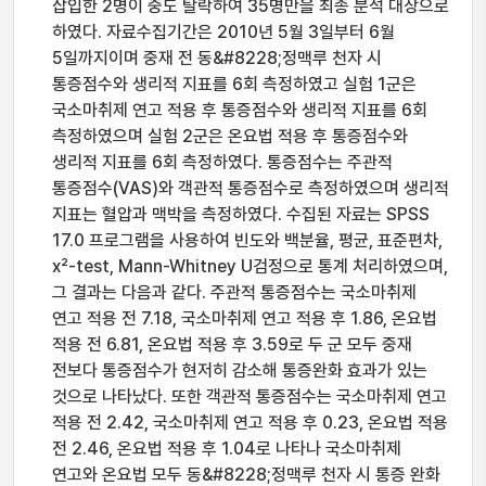
삽입한 2명이 중도 탈락하여 35명만을 최종 분석 대상으로
하였다. 자료수집기간은 2010년 5월 3일부터 6월
5일까지이며 중재 전 동&#8228;정맥루 천자 시
통증점수와 생리적 지표를 6회 측정하였고 실험 1군은
국소마취제 연고 적용 후 통증점수와 생리적 지표를 6회
측정하였으며 실험 2군은 온요법 적용 후 통증점수와
생리적 지표를 6회 측정하였다. 통증점수는 주관적
통증점수(VAS)와 객관적 통증점수로 측정하였으며 생리적
지표는 혈압과 맥박을 측정하였다. 수집된 자료는 SPSS
17.0 프로그램을 사용하여 빈도와 백분율, 평균, 표준편차,
x²-test, Mann-Whitney U검정으로 통계 처리하였으며,
그 결과는 다음과 같다. 주관적 통증점수는 국소마취제
연고 적용 전 7.18, 국소마취제 연고 적용 후 1.86, 온요법
적용 전 6.81, 온요법 적용 후 3.59로 두 군 모두 중재
전보다 통증점수가 현저히 감소해 통증완화 효과가 있는
것으로 나타났다. 또한 객관적 통증점수는 국소마취제 연고
적용 전 2.42, 국소마취제 연고 적용 후 0.23, 온요법 적용
전 2.46, 온요법 적용 후 1.04로 나타나 국소마취제
연고와 온요법 모두 동&#8228;정맥루 천자 시 통증 완화