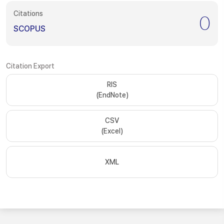
Citations
0
SCOPUS
Citation Export
RIS
(EndNote)
CSV
(Excel)
XML