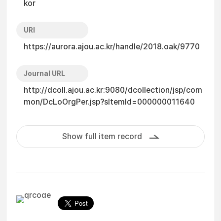
kor
URI
https://aurora.ajou.ac.kr/handle/2018.oak/9770
Journal URL
http://dcoll.ajou.ac.kr:9080/dcollection/jsp/com
mon/DcLoOrgPer.jsp?sItemId=000000011640
Show full item record