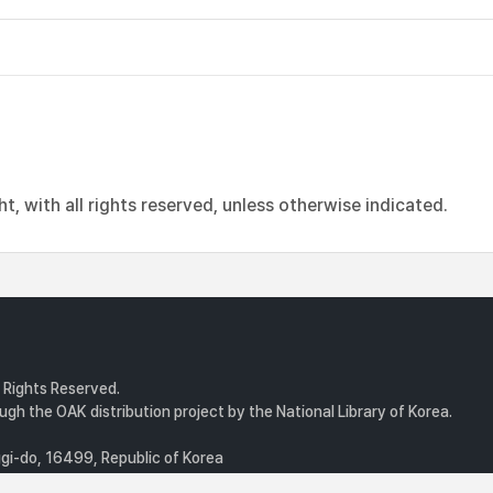
, with all rights reserved, unless otherwise indicated.
l Rights Reserved.
gh the OAK distribution project by the National Library of Korea.
i-do, 16499, Republic of Korea