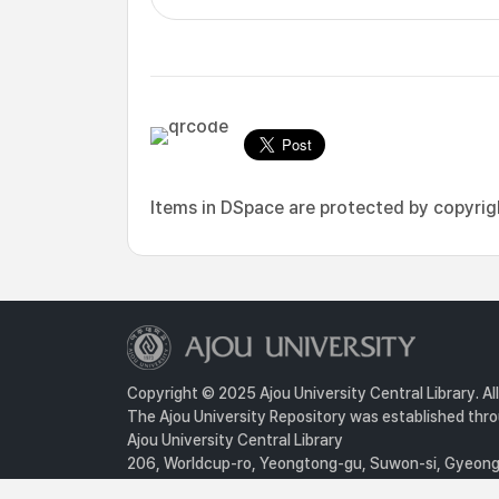
Items in DSpace are protected by copyright
Copyright © 2025 Ajou University Central Library. Al
The Ajou University Repository was established throu
Ajou University Central Library
206, Worldcup-ro, Yeongtong-gu, Suwon-si, Gyeongg