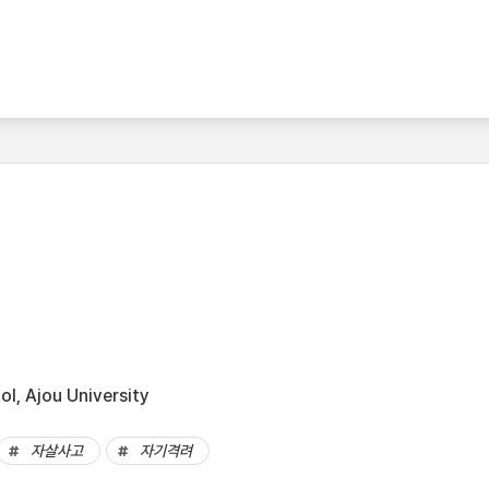
l, Ajou University
자살사고
자기격려