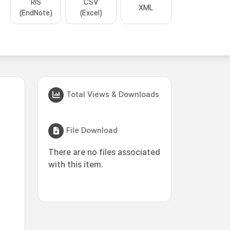
RIS
CSV
XML
(EndNote)
(Excel)
Total Views & Downloads
File Download
There are no files associated
with this item.