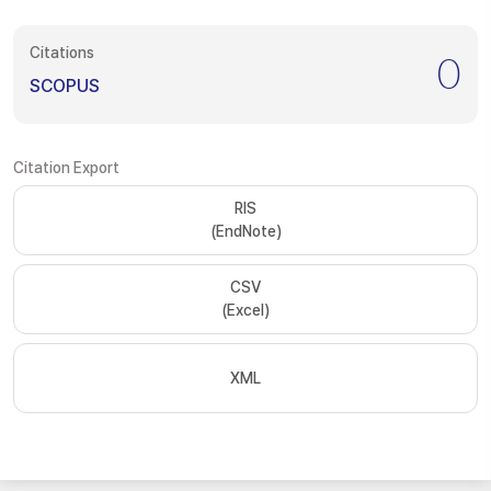
Citations
0
SCOPUS
Citation Export
RIS
(EndNote)
CSV
(Excel)
XML